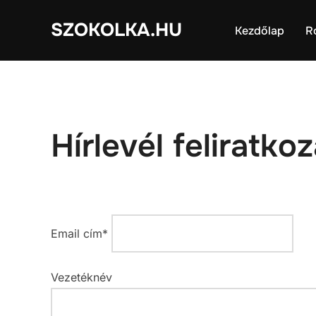
Skip
SZOKOLKA.HU
to
Kezdőlap
R
content
Hírlevél feliratko
Email cím*
Vezetéknév