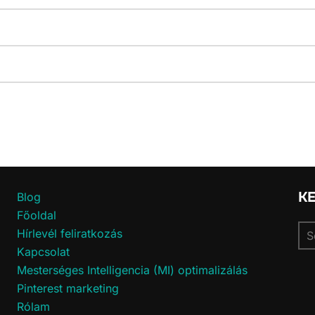
K
Blog
Főoldal
Se
Hírlevél feliratkozás
for
Kapcsolat
Mesterséges Intelligencia (MI) optimalizálás
Pinterest marketing
Rólam