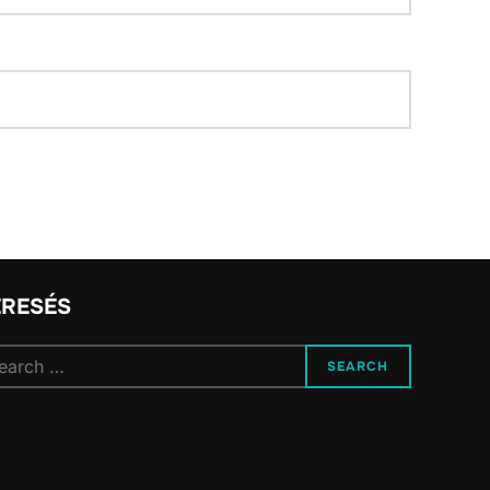
ERESÉS
arch
SEARCH
: